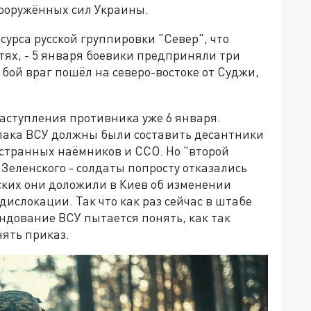
ооружённых сил Украины.
сурса русской группировки "Север", что
тях, - 5 января боевики предприняли три
бой враг пошёл на северо-востоке от Суджи,
аступления противника уже 6 января.
улака ВСУ должны были составить десантники
странных наёмников и ССО. Но "второй
у Зеленского - солдаты попросту отказались
ских они доложили в Киев об изменении
ислокации. Так что как раз сейчас в штабе
андование ВСУ пытается понять, как так
нять приказ.