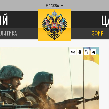
МОСКВА
ИЙ
Ц
АЛИТИКА
ЭФИР