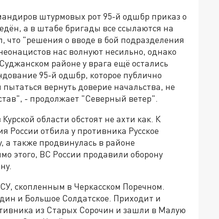
мандиров штурмовых рот 95-й одшбр приказ о
едён, а в штабе бригады все ссылаются на
, что "решения о вводе в бой подразделения
неонацистов нас волнуют несильно, однако
 Суджанском районе у врага ещё остались
ндование 95-й одшбр, которое публично
и пытаться вернуть доверие начальства, не
тав", - продолжает "Северный ветер".
Курской области обстоят не ахти как. К
я России отбила у противника Русское
, а также продвинулась в районе
мо этого, ВС России продавили оборону
ну.
ВСУ, скопленным в Черкасском Поречном.
дин и Большое Солдатское. Приходит и
тивника из Старых Сорочин и зашли в Малую