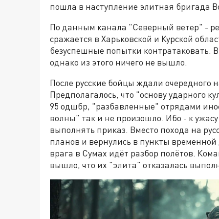
пошла в наступление элитная бригада В
По данным канала "Северный ветер" - ре
сражается в Харьковской и Курской облас
безуспешные попытки контратаковать. В 
однако из этого ничего не вышло.
После русские бойцы ждали очередного н
Предполагалось, что "основу ударного к
95 одшбр, "разбавленные" отрядами ино
волны" так и не произошло. Ибо - к ужас
выполнять приказ. Вместо похода на рус
планов и вернулись в пункты временной д
врага в Сумах идёт разбор полётов. Ком
вышло, что их "элита" отказалась выпол