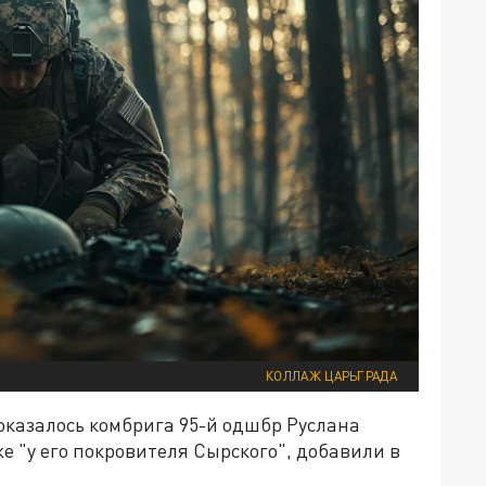
КОЛЛАЖ ЦАРЬГРАДА
 оказалось комбрига 95-й одшбр Руслана
 "у его покровителя Сырского", добавили в