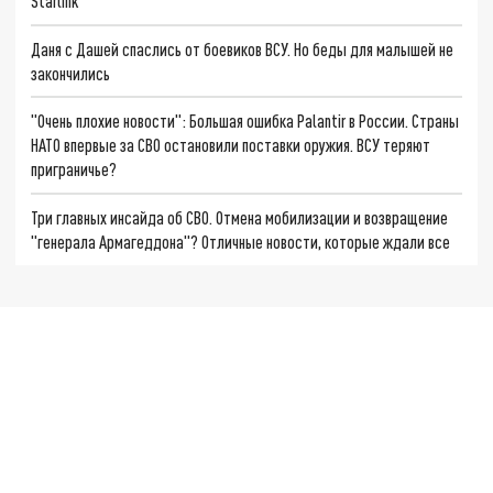
Starlink
Даня с Дашей спаслись от боевиков ВСУ. Но беды для малышей не
закончились
"Очень плохие новости": Большая ошибка Palantir в России. Страны
НАТО впервые за СВО остановили поставки оружия. ВСУ теряют
приграничье?
Три главных инсайда об СВО. Отмена мобилизации и возвращение
"генерала Армагеддона"? Отличные новости, которые ждали все