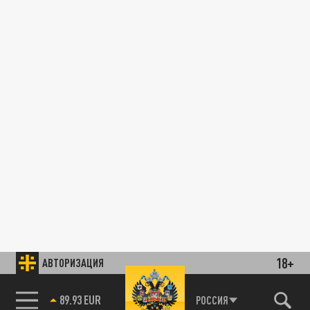
18+
АВТОРИЗАЦИЯ
89.93 EUR
РОССИЯ