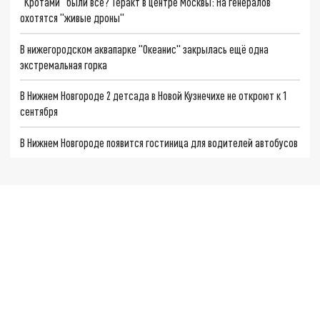
"Кротами" были все? Теракт в центре Москвы: На генералов
охотятся "живые дроны"
В нижегородском аквапарке "Океанис" закрылась ещё одна
экстремальная горка
В Нижнем Новгороде 2 детсада в Новой Кузнечихе не откроют к 1
сентября
В Нижнем Новгороде появится гостиница для водителей автобусов