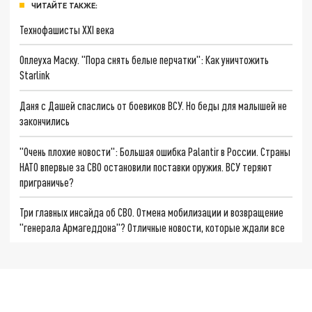
ЧИТАЙТЕ ТАКЖЕ:
Технофашисты XXI века
Оплеуха Маску. "Пора снять белые перчатки": Как уничтожить
Starlink
Даня с Дашей спаслись от боевиков ВСУ. Но беды для малышей не
закончились
"Очень плохие новости": Большая ошибка Palantir в России. Страны
НАТО впервые за СВО остановили поставки оружия. ВСУ теряют
приграничье?
Три главных инсайда об СВО. Отмена мобилизации и возвращение
"генерала Армагеддона"? Отличные новости, которые ждали все