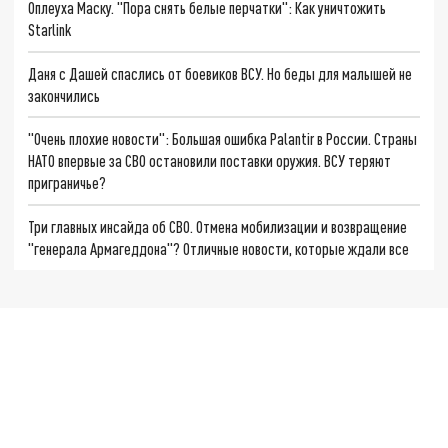
Оплеуха Маску. "Пора снять белые перчатки": Как уничтожить
Starlink
Даня с Дашей спаслись от боевиков ВСУ. Но беды для малышей не
закончились
"Очень плохие новости": Большая ошибка Palantir в России. Страны
НАТО впервые за СВО остановили поставки оружия. ВСУ теряют
приграничье?
Три главных инсайда об СВО. Отмена мобилизации и возвращение
"генерала Армагеддона"? Отличные новости, которые ждали все