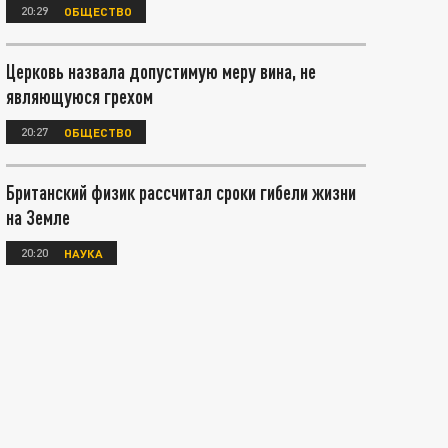
20:29
ОБЩЕСТВО
Церковь назвала допустимую меру вина, не
являющуюся грехом
20:27
ОБЩЕСТВО
Британский физик рассчитал сроки гибели жизни
на Земле
20:20
НАУКА