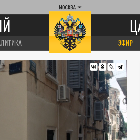
МОСКВА
ИЙ
Ц
АЛИТИКА
ЭФИР