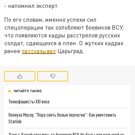
- напомнил эксперт.
По его словам, именно успехи сил
спецоперации так озлобляют боевиков ВСУ,
что появляются кадры расстрелов русских
солдат, сдающихся в плен. О жутких кадрах
ранее
рассказывал
Царьград.
ЧИТАЙТЕ ТАКЖЕ:
Технофашисты XXI века
Оплеуха Маску. "Пора снять белые перчатки": Как уничтожить
Starlink
Даня с Дашей спаслись от боевиков ВСУ. Но беды для малышей не