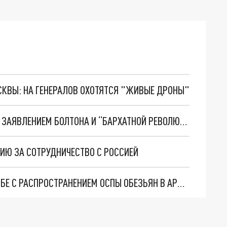
ОСКВЫ: НА ГЕНЕРАЛОВ ОХОТЯТСЯ "ЖИВЫЕ ДРОНЫ"
В АРМЕНИИ УВИДЕЛИ ПРЯМУЮ СВЯЗЬ МЕЖДУ ЗАЯВЛЕНИЕМ БОЛТОНА И “БАРХАТНОЙ РЕВОЛЮЦИЕЙ” 2018 ГОДА
ИЮ ЗА СОТРУДНИЧЕСТВО С РОССИЕЙ
ЭПИДЕМИОЛОГ ПАРОНЯН РАССКАЗАЛА О БОРЬБЕ С РАСПРОСТРАНЕНИЕМ ОСПЫ ОБЕЗЬЯН В АРМЕНИИ