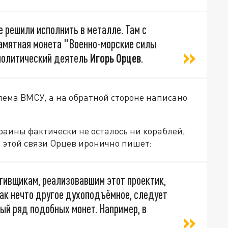
е решили исполнить в металле. Там с
памятная монета "Военно-морские силы
олитический деятель
Игорь Орцев
.
лема ВМСУ, а на обратной стороне написано
краины фактически не осталось ни кораблей,
 этой связи Орцев иронично пишет:
ативщикам, реализовавшим этот проектик,
как нечто другое духоподъёмное, следует
лый ряд подобных монет. Например, в