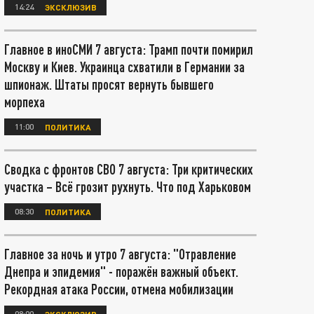
14:24
ЭКСКЛЮЗИВ
Главное в иноСМИ 7 августа: Трамп почти помирил
Москву и Киев. Украинца схватили в Германии за
шпионаж. Штаты просят вернуть бывшего
морпеха
11:00
ПОЛИТИКА
Сводка с фронтов СВО 7 августа: Три критических
участка – Всё грозит рухнуть. Что под Харьковом
08:30
ПОЛИТИКА
Главное за ночь и утро 7 августа: "Отравление
Днепра и эпидемия" - поражён важный объект.
Рекордная атака России, отмена мобилизации
08:00
ЭКСКЛЮЗИВ