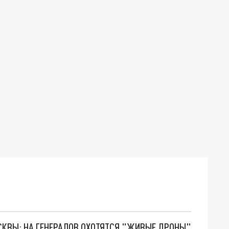
ОСКВЫ: НА ГЕНЕРАЛОВ ОХОТЯТСЯ "ЖИВЫЕ ДРОНЫ"