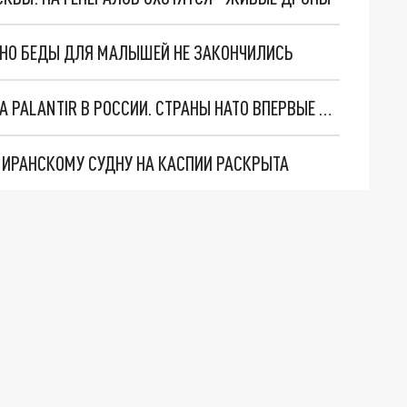
. НО БЕДЫ ДЛЯ МАЛЫШЕЙ НЕ ЗАКОНЧИЛИСЬ
"ОЧЕНЬ ПЛОХИЕ НОВОСТИ": БОЛЬШАЯ ОШИБКА PALANTIR В РОССИИ. СТРАНЫ НАТО ВПЕРВЫЕ ЗА СВО ОСТАНОВИЛИ ПОСТАВКИ ОРУЖИЯ. ВСУ ТЕРЯЮТ ПРИГРАНИЧЬЕ?
О ИРАНСКОМУ СУДНУ НА КАСПИИ РАСКРЫТА