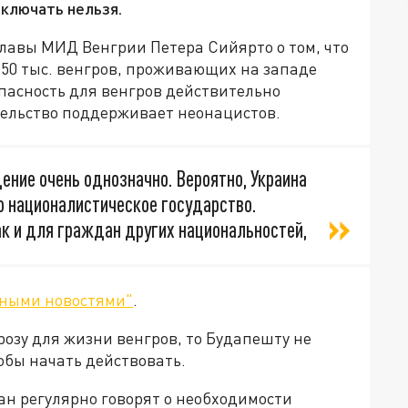
сключать нельзя.
лавы МИД Венгрии Петера Сийярто о том, что
150 тыс. венгров, проживающих на западе
опасность для венгров действительно
тельство поддерживает неонацистов.
дение очень однозначно. Вероятно, Украина
то националистическое государство.
ак и для граждан других национальностей,
ными новостями"
.
грозу для жизни венгров, то Будапешту не
обы начать действовать.
ан регулярно говорят о необходимости