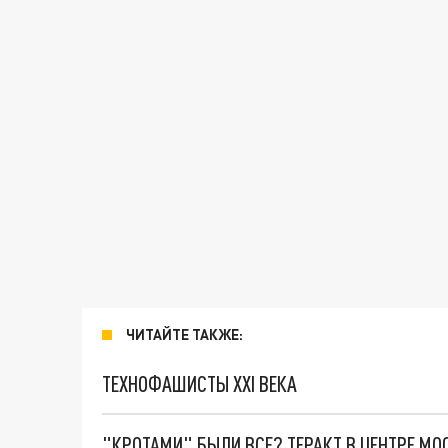
ЧИТАЙТЕ ТАКЖЕ:
ТЕХНОФАШИСТЫ XXI ВЕКА
"КРОТАМИ" БЫЛИ ВСЕ? ТЕРАКТ В ЦЕНТРЕ М