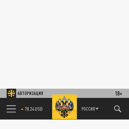
18+
АВТОРИЗАЦИЯ
89.93 EUR
РОССИЯ