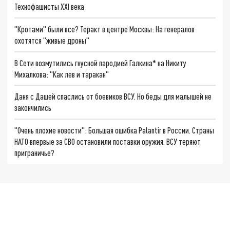
Технофашисты XXI века
"Кротами" были все? Теракт в центре Москвы: На генералов
охотятся "живые дроны"
В Сети возмутились гнусной пародией Галкина* на Никиту
Михалкова: "Как лев и таракан"
Даня с Дашей спаслись от боевиков ВСУ. Но беды для малышей не
закончились
"Очень плохие новости": Большая ошибка Palantir в России. Страны
НАТО впервые за СВО остановили поставки оружия. ВСУ теряют
приграничье?