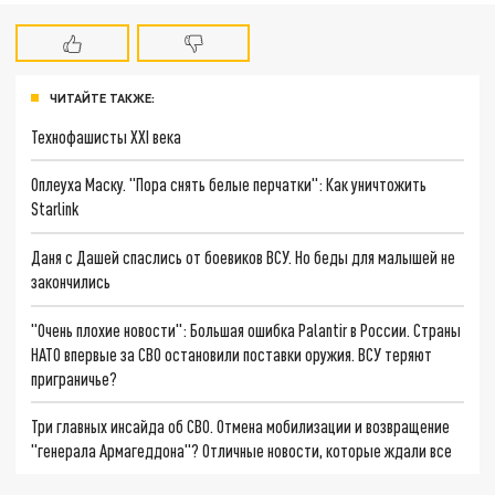
ЧИТАЙТЕ ТАКЖЕ:
Технофашисты XXI века
Оплеуха Маску. "Пора снять белые перчатки": Как уничтожить
Starlink
Даня с Дашей спаслись от боевиков ВСУ. Но беды для малышей не
закончились
"Очень плохие новости": Большая ошибка Palantir в России. Страны
НАТО впервые за СВО остановили поставки оружия. ВСУ теряют
приграничье?
Три главных инсайда об СВО. Отмена мобилизации и возвращение
"генерала Армагеддона"? Отличные новости, которые ждали все