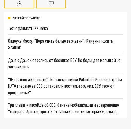
ЧИТАЙТЕ ТАКЖЕ:
Технофашисты XXI века
Оплеуха Маску. "Пора снять белые перчатки": Как уничтожить
Starlink
Даня с Дашей спаслись от боевиков ВСУ. Но беды для малышей не
закончились
"Очень плохие новости": Большая ошибка Palantir в России. Страны
НАТО впервые за СВО остановили поставки оружия. ВСУ теряют
приграничье?
Три главных инсайда об СВО. Отмена мобилизации и возвращение
"генерала Армагеддона"? Отличные новости, которые ждали все