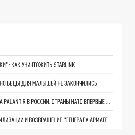
ТКИ": КАК УНИЧТОЖИТЬ STARLINK
. НО БЕДЫ ДЛЯ МАЛЫШЕЙ НЕ ЗАКОНЧИЛИСЬ
"ОЧЕНЬ ПЛОХИЕ НОВОСТИ": БОЛЬШАЯ ОШИБКА PALANTIR В РОССИИ. СТРАНЫ НАТО ВПЕРВЫЕ ЗА СВО ОСТАНОВИЛИ ПОСТАВКИ ОРУЖИЯ. ВСУ ТЕРЯЮТ ПРИГРАНИЧЬЕ?
ТРИ ГЛАВНЫХ ИНСАЙДА ОБ СВО. ОТМЕНА МОБИЛИЗАЦИИ И ВОЗВРАЩЕНИЕ "ГЕНЕРАЛА АРМАГЕДДОНА"? ОТЛИЧНЫЕ НОВОСТИ, КОТОРЫЕ ЖДАЛИ ВСЕ