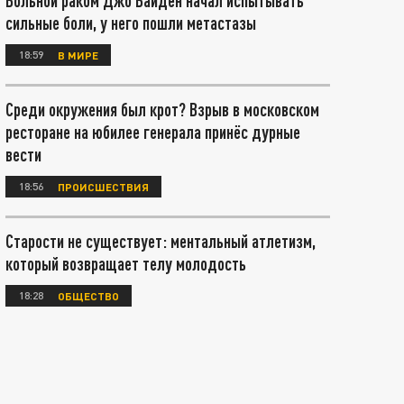
Больной раком Джо Байден начал испытывать
сильные боли, у него пошли метастазы
18:59
В МИРЕ
Среди окружения был крот? Взрыв в московском
ресторане на юбилее генерала принёс дурные
вести
18:56
ПРОИСШЕСТВИЯ
Старости не существует: ментальный атлетизм,
который возвращает телу молодость
18:28
ОБЩЕСТВО