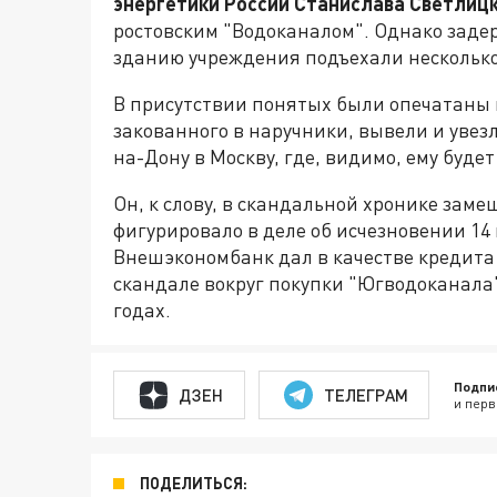
энергетики России Станислава Светлиц
ростовским "Водоканалом". Однако задер
зданию учреждения подъехали несколько
В присутствии понятых были опечатаны к
закованного в наручники, вывели и увез
на-Дону в Москву, где, видимо, ему буде
Он, к слову, в скандальной хронике зам
фигурировало в деле об исчезновении 14 
Внешэкономбанк дал в качестве кредита 
скандале вокруг покупки "Югводоканала"
годах.
Подпи
ДЗЕН
ТЕЛЕГРАМ
и перв
ПОДЕЛИТЬСЯ: