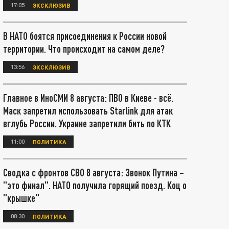
17:05
ЭКСКЛЮЗИВ
В НАТО боятся присоединения к России новой
территории. Что происходит на самом деле?
13:56
ЭКСКЛЮЗИВ
Главное в ИноСМИ 8 августа: ПВО в Киеве - всё.
Маск запретил использовать Starlink для атак
вглубь России. Украине запретили бить по КТК
11:00
ПОЛИТИКА
Сводка с фронтов СВО 8 августа: Звонок Путина –
"это финал". НАТО получила горящий поезд. Коц о
"крышке"
08:30
ПОЛИТИКА