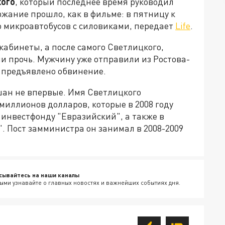
кого
, который последнее время руководил
жание прошло, как в фильме: в пятницу к
 микроавтобусов с силовиками, передает
Life
.
абинеты, а после самого Светлицкого,
ли прочь. Мужчину уже отправили из Ростова-
т предъявлено обвинение.
ешан не впервые. Имя Светлицкого
миллионов долларов, которые в 2008 году
инвестфонду "Евразийский", а также в
. Пост замминистра он занимал в 2008-2009
сывайтесь на наши каналы
ыми узнавайте о главных новостях и важнейших событиях дня.