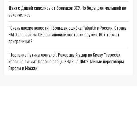
Даня с Дашей спаслись от боевиков ВСУ. Но беды для малышей не
закончились
"Очень плохие новости": Большая ошибка Palantir в России. Страны
НАТО впервые за СВО остановили поставки оружия. ВСУ теряют
приграничье?
"Терпение Путина лопнуло". Рекордный удар по Киеву "пересёк
красные линии". Особые спецы КНДР на ЛБС? Тайные переговоры
Европы и Москвы