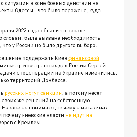
о ситуации в зоне боевых действий на
ъекты Одессы - что было поражено, куда
раля 2022 года объявил о начале
го словам, была вызвана необходимость
что у России не было другого выбора.
 решение поддержать Киев
финансовой
м, министр иностранных дел России Сергей
 задачи спецоперации на Украине изменились,
лько территорий Донбасса.
ть
русских могут санкции
, а потому несет
т своих же решений на собственную
 Европе не понимают, почему в магазинах
и почему киевские власти
не идут на
говоров с Кремлем.