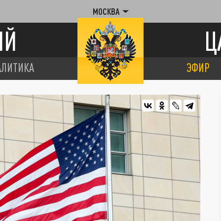
МОСКВА
ИЙ
Ц
АЛИТИКА
ЭФИР