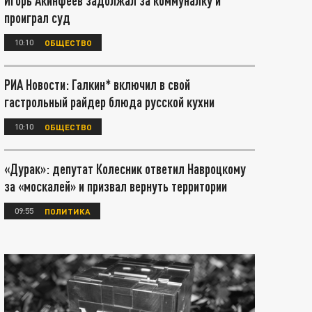
Игорь Акинфеев задолжал за коммуналку и
проиграл суд
10:10
ОБЩЕСТВО
РИА Новости: Галкин* включил в свой
гастрольный райдер блюда русской кухни
10:10
ОБЩЕСТВО
«Дурак»: депутат Колесник ответил Навроцкому
за «москалей» и призвал вернуть территории
09:55
ПОЛИТИКА