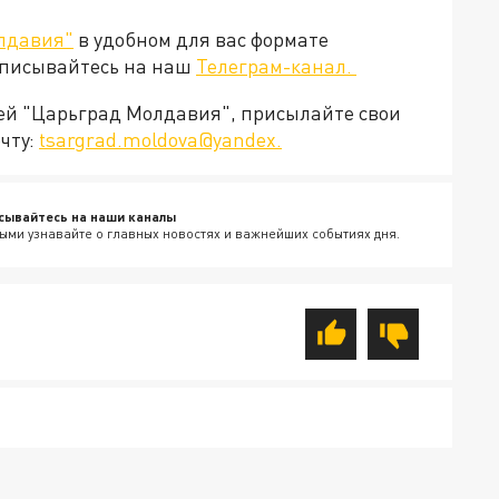
лдавия"
в удобном для вас формате
дписывайтесь на наш
Телеграм-канал.
ией "Царьград Молдавия", присылайте свои
чту:
tsargrad.moldova@yandex.
сывайтесь на наши каналы
ыми узнавайте о главных новостях и важнейших событиях дня.