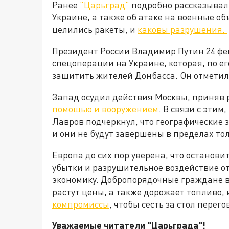
Ранее
"Царьград"
подробно рассказывал 
Украине, а также об атаке на военные об
целились ракеты, и
каковы разрушения.
Президент России Владимир Путин 24 фев
спецоперации на Украине, которая, по е
защитить жителей Донбасса. Он отметил, 
Запад осудил действия Москвы, приняв
помощью и вооружением
. В связи с эти
Лавров подчеркнул, что географические
и они не будут завершены в пределах то
Европа до сих пор уверена, что останови
убытки и разрушительное воздействие о
экономику. Добропорядочные граждане в
растут цены, а также дорожает топливо, 
компромиссы
, чтобы сесть за стол пере
Уважаемые читатели "Царьграда"!