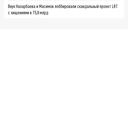
Внук Назарбаева и Масимов лоббировали скандальный проект LRT
с хищениями в T5,8 млрд