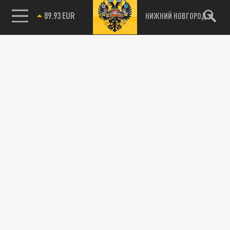
89.93 EUR
НИЖНИЙ НОВГОРОД
115093, г. Москва, переулок Партийный,
д.1, к.57, стр.3, эт.1, пом.I, ком.45
Тел.:
+7 (495) 374-77-73
info@tsargrad.tv
Адрес для пресс-релизов
press@tsargrad.tv