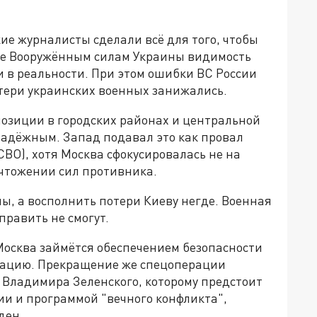
кие журналисты сделали всё для того, чтобы
е Вооружённым силам Украины видимость
 в реальности. При этом ошибки ВС России
отери украинских военных занижались.
позиции в городских районах и центральной
надёжным. Запад подавал это как провал
ВО), хотя Москва сфокусировалась не на
ичтожении сил противника.
ны, а восполнить потери Киеву негде. Военная
равить не смогут.
 Москва займётся обеспечением безопасности
ерацию. Прекращение же спецоперации
 Владимира Зеленского, которому предстоит
ии и программой "вечного конфликта",
ден.