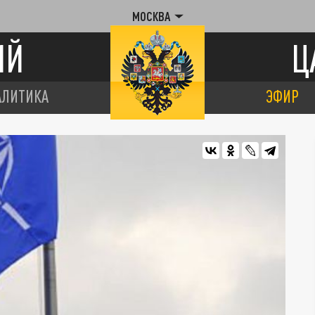
МОСКВА
ИЙ
Ц
АЛИТИКА
ЭФИР