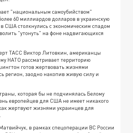
вает "национальным самоубийством"
более 60 миллиардов долларов в украинскую
и в США столкнулись с экономическим спадом
озволить "утонуть" на фоне надвигающихся
ерт ТАСС Виктор Литовкин, американцы
ому НАТО рассматривает территорию
ашингтон готов жертвовать жизнями
сь регион, заодно накопив живую силу и
страны, которая бы не подчинялась Белому
изнь европейцев для США не имеет никакого
 как жертвуют жизнями украинцев для
.
Матвийчук, в рамках спецоперации ВС России