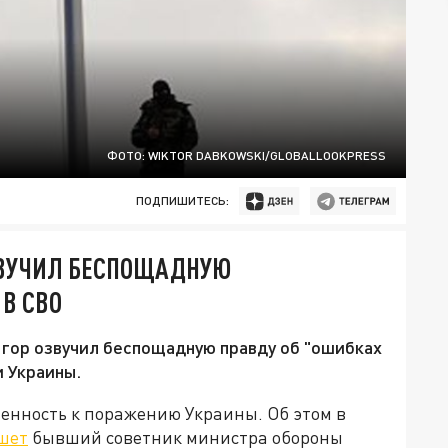
ФОТО: WIKTOR DABKOWSKI/GLOBALLOOKPRESS
ПОДПИШИТЕСЬ:
ЗВУЧИЛ БЕСПОЩАДНУЮ
 В СВО
гор озвучил беспощадную правду об "ошибках
и Украины.
нность к поражению Украины. Об этом в
шет
бывший советник министра обороны