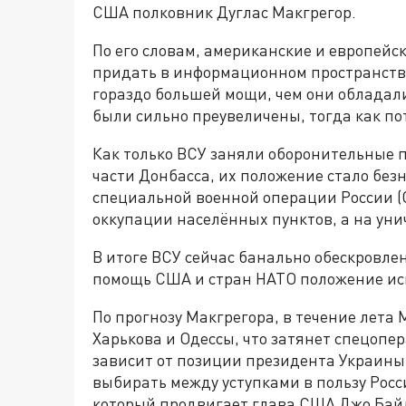
США полковник Дуглас Макгрегор.
По его словам, американские и европейс
придать в информационном пространств
гораздо большей мощи, чем они обладали
были сильно преувеличены, тогда как п
Как только ВСУ заняли оборонительные 
части Донбасса, их положение стало без
специальной военной операции России (С
оккупации населённых пунктов, а на ун
В итоге ВСУ сейчас банально обескровле
помощь США и стран НАТО положение исп
По прогнозу Макгрегора, в течение лета
Харькова и Одессы, что затянет спецоп
зависит от позиции президента Украины
выбирать между уступками в пользу Росс
который продвигает глава США Джо Бай