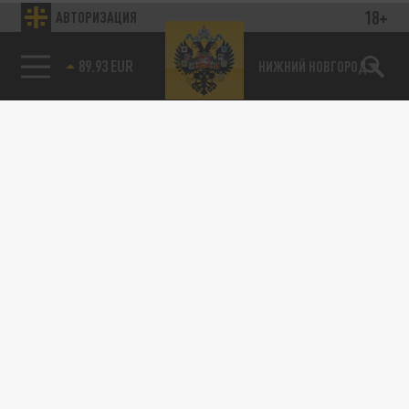
18+
АВТОРИЗАЦИЯ
89.93 EUR
НИЖНИЙ НОВГОРОД
115093, г. Москва, переулок Партийный,
д.1, к.57, стр.3, эт.1, пом.I, ком.45
Тел.:
+7 (495) 374-77-73