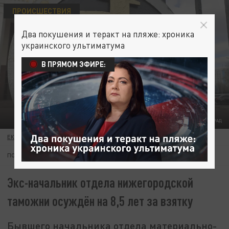
ПРОИСШЕСТВИЯ
Два покушения и теракт на пляже: хроника
украинского ультиматума
В ПРЯМОМ ЭФИРЕ:
ФОТО: ЦАРЬГРАД
ЕКАТЕРИНА ЧИЧУРИНА
15 ИЮЛЯ 19:42
ПОДПИШИТЕСЬ:
Экс-начальник отдела нижегородской
таможни осуждён на 8,5 лет за взятку
Бывшего начальника отдела материально-