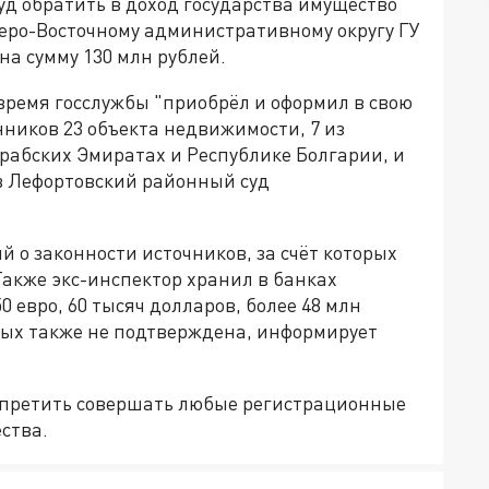
уд обратить в доход государства имущество
еро-Восточному административному округу ГУ
на сумму 130 млн рублей.
время госслужбы "приобрёл и оформил в свою
нников 23 объекта недвижимости, 7 из
абских Эмиратах и Республике Болгарии, и
 в Лефортовский районный суд
й о законности источников, за счёт которых
Также экс-инспектор хранил в банках
0 евро, 60 тысяч долларов, более 48 млн
рых также не подтверждена, информирует
апретить совершать любые регистрационные
ства.