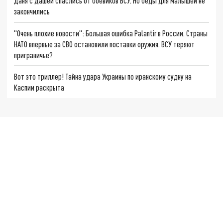
Даня с Дашей спаслись от боевиков ВСУ. Но беды для малышей не
закончились
"Очень плохие новости": Большая ошибка Palantir в России. Страны
НАТО впервые за СВО остановили поставки оружия. ВСУ теряют
приграничье?
Вот это триллер! Тайна удара Украины по иранскому судну на
Каспии раскрыта