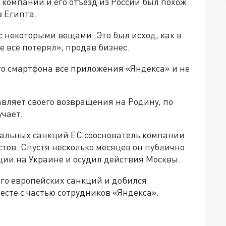
 компании и его отъезд из России был похож
з Египта.
с некоторыми вещами. Это был исход, как в
е все потерял», продав бизнес.
его смартфона все приложения «Яндекса» и не
авляет своего возвращения на Родину, по
учает.
ональных санкций ЕС сооснователь компании
стов. Спустя несколько месяцев он публично
ии на Украине и осудил действия Москвы.
его европейских санкций и добился
есте с частью сотрудников «Яндекса».