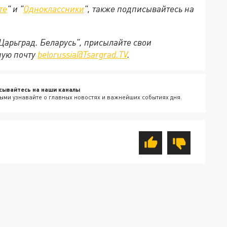
те
" и "
Одноклассники
", также подписывайтесь на
"Царьград. Беларусь", присылайте свои
ную почту
belorussia@Tsargrad.TV
.
сывайтесь на наши каналы
ыми узнавайте о главных новостях и важнейших событиях дня.