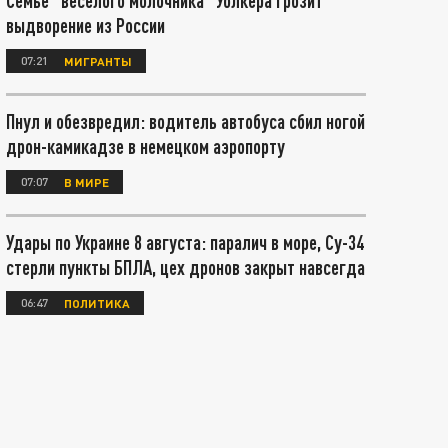
Семье "веселого молочника" Уолкера грозит
выдворение из России
07:21
МИГРАНТЫ
Пнул и обезвредил: водитель автобуса сбил ногой
дрон-камикадзе в немецком аэропорту
07:07
В МИРЕ
Удары по Украине 8 августа: паралич в море, Су-34
стерли пункты БПЛА, цех дронов закрыт навсегда
06:47
ПОЛИТИКА