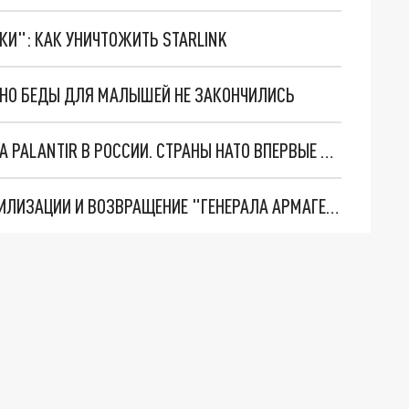
ТКИ": КАК УНИЧТОЖИТЬ STARLINK
. НО БЕДЫ ДЛЯ МАЛЫШЕЙ НЕ ЗАКОНЧИЛИСЬ
"ОЧЕНЬ ПЛОХИЕ НОВОСТИ": БОЛЬШАЯ ОШИБКА PALANTIR В РОССИИ. СТРАНЫ НАТО ВПЕРВЫЕ ЗА СВО ОСТАНОВИЛИ ПОСТАВКИ ОРУЖИЯ. ВСУ ТЕРЯЮТ ПРИГРАНИЧЬЕ?
ТРИ ГЛАВНЫХ ИНСАЙДА ОБ СВО. ОТМЕНА МОБИЛИЗАЦИИ И ВОЗВРАЩЕНИЕ "ГЕНЕРАЛА АРМАГЕДДОНА"? ОТЛИЧНЫЕ НОВОСТИ, КОТОРЫЕ ЖДАЛИ ВСЕ