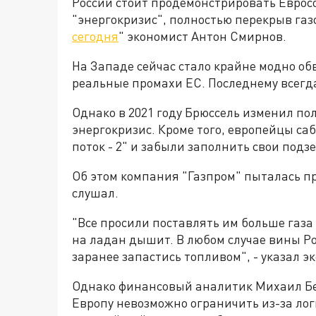
России стоит продемонстрировать Еврос
"энергокризис", полностью перекрыв газ
сегодня
" экономист Антон Смирнов.
На Западе сейчас стало крайне модно об
реальные промахи ЕС. Последнему всегда 
Однако в 2021 году Брюссель изменил пол
энергокризис. Кроме того, европейцы са
поток - 2" и забыли заполнить свои под
Об этом компания "Газпром" пыталась пр
слушал.
"Все просили поставлять им больше газа
на ладан дышит. В любом случае вины Ро
заранее запастись топливом", - указал эк
Однако финансовый аналитик Михаил Беля
Европу невозможно ограничить из-за ло