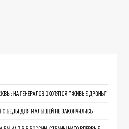
ОСКВЫ: НА ГЕНЕРАЛОВ ОХОТЯТСЯ "ЖИВЫЕ ДРОНЫ"
. НО БЕДЫ ДЛЯ МАЛЫШЕЙ НЕ ЗАКОНЧИЛИСЬ
"ОЧЕНЬ ПЛОХИЕ НОВОСТИ": БОЛЬШАЯ ОШИБКА PALANTIR В РОССИИ. СТРАНЫ НАТО ВПЕРВЫЕ ЗА СВО ОСТАНОВИЛИ ПОСТАВКИ ОРУЖИЯ. ВСУ ТЕРЯЮТ ПРИГРАНИЧЬЕ?