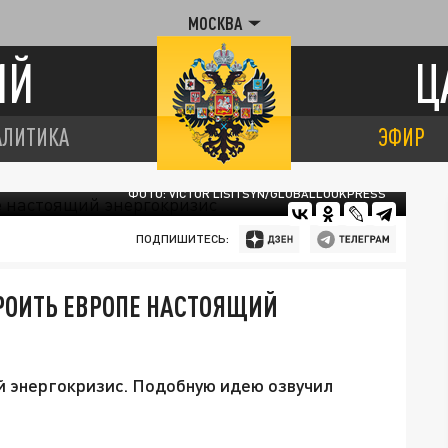
МОСКВА
ИЙ
Ц
АЛИТИКА
ЭФИР
ФОТО: VICTOR LISITSYN/GLOBALLOOKPRESS
ПОДПИШИТЕСЬ:
РОИТЬ ЕВРОПЕ НАСТОЯЩИЙ
й энергокризис. Подобную идею озвучил