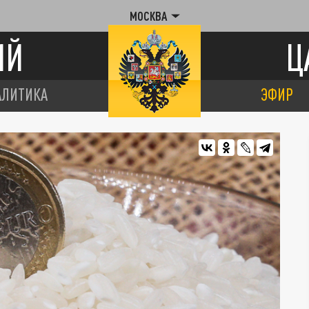
МОСКВА
ИЙ
Ц
АЛИТИКА
ЭФИР