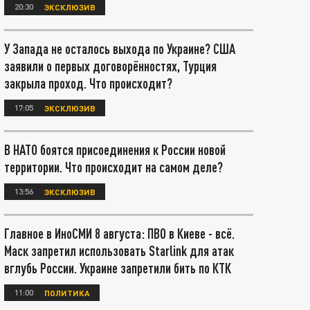
20:30
ЭКСКЛЮЗИВ
У Запада не осталось выхода по Украине? США
заявили о первых договорённостях, Турция
закрыла проход. Что происходит?
17:05
ЭКСКЛЮЗИВ
В НАТО боятся присоединения к России новой
территории. Что происходит на самом деле?
13:56
ЭКСКЛЮЗИВ
Главное в ИноСМИ 8 августа: ПВО в Киеве - всё.
Маск запретил использовать Starlink для атак
вглубь России. Украине запретили бить по КТК
11:00
ПОЛИТИКА