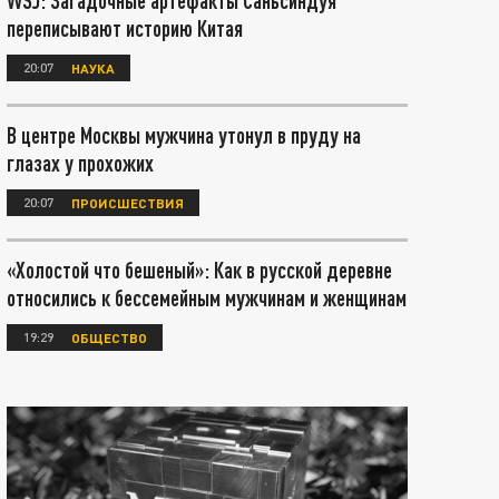
WSJ: Загадочные артефакты Саньсиндуя
переписывают историю Китая
20:07
НАУКА
В центре Москвы мужчина утонул в пруду на
глазах у прохожих
20:07
ПРОИСШЕСТВИЯ
«Холостой что бешеный»: Как в русской деревне
относились к бессемейным мужчинам и женщинам
19:29
ОБЩЕСТВО