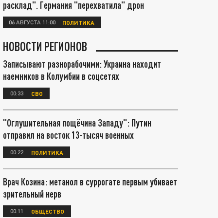
расклад". Германия "перехватила" дрон
06 АВГУСТА 11:00
ПОЛИТИКА
НОВОСТИ РЕГИОНОВ
Записывают разнорабочими: Украина находит
наемников в Колумбии в соцсетях
00:33
СВО
"Оглушительная пощёчина Западу": Путин
отправил на восток 13-тысяч военных
00:22
ПОЛИТИКА
Врач Козина: метанол в суррогате первым убивает
зрительный нерв
00:11
ОБЩЕСТВО