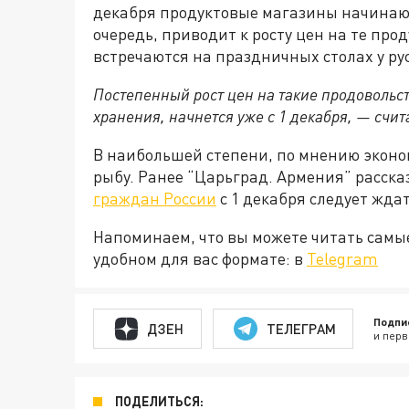
декабря продуктовые магазины начинают 
очередь, приводит к росту цен на те про
встречаются на праздничных столах у ру
Постепенный рост цен на такие продовольс
хранения, начнется уже с 1 декабря, — счи
В наибольшей степени, по мнению эконом
рыбу. Ранее “Царьград. Армения” расск
граждан России
с 1 декабря следует жд
Напоминаем, что вы можете читать самы
удобном для вас формате: в
Telegram
Подпи
ДЗЕН
ТЕЛЕГРАМ
и перв
ПОДЕЛИТЬСЯ: