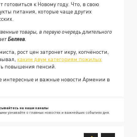
готовиться к Новому году. Что, в свою
дукты питания, которые чаще других
сских.
твенные товары, в первую очередь длительного
тает
Беляев
.
иста, рост цен затронет икру, копчёности,
азывал,
каким двум категориям пожилых
ать повышения пенсий.
е интересные и важные новости Армении в
сывайтесь на наши каналы
ыми узнавайте о главных новостях и важнейших событиях дня.