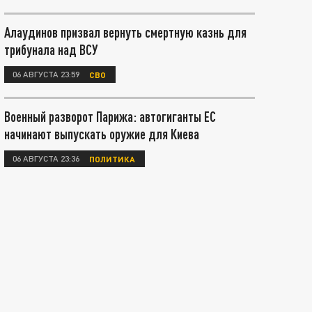
Алаудинов призвал вернуть смертную казнь для
трибунала над ВСУ
06 АВГУСТА 23:59
СВО
Военный разворот Парижа: автогиганты ЕС
начинают выпускать оружие для Киева
06 АВГУСТА 23:36
ПОЛИТИКА