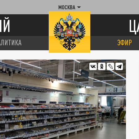
МОСКВА
ИЙ
Ц
АЛИТИКА
ЭФИР