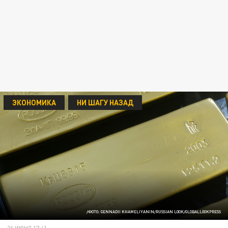
ЭКОНОМИКА
НИ ШАГУ НАЗАД
/ФОТО: GENNADII KHAMELIYANIN/RUSSIAN LOOK/GLOBALLOOKPRESS
26 ИЮНЯ 17:41