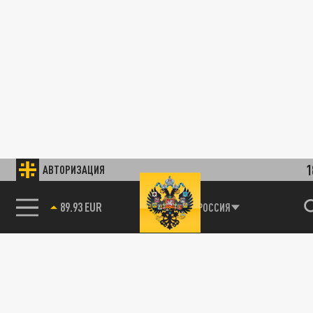
1
АВТОРИЗАЦИЯ
89.93 EUR
РОССИЯ
115093, г. Москва, переулок Партийный,