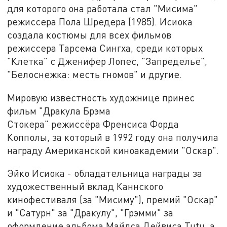
для которого она работала стал "Мисима"
режиссера Пола Шредера (1985). Исиока
создала костюмы для всех фильмов
режиссера Тарсема Сингха, среди которых
"Клетка" с Дженифер Лопес, "Запределье",
"Белоснежка: месть гномов" и другие.
Мировую известность художнице принес
фильм "Дракула Брэма
Стокера" режиссёра Френсиса Форда
Копполы, за который в 1992 году она получила
награду Американской киноакадемии "Оскар".
Эйко Исиока - обладательница награды за
художественный вклад Каннского
кинофестиваля (за "Мисиму"), премий "Оскар"
и "Сатурн" за "Дракулу", "Грэмми" за
оформление альбома Майлса Дейвиса Tutu, а