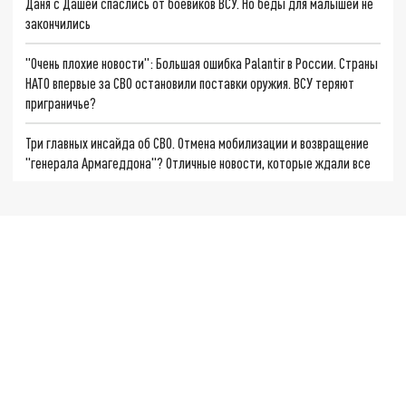
Даня с Дашей спаслись от боевиков ВСУ. Но беды для малышей не
закончились
"Очень плохие новости": Большая ошибка Palantir в России. Страны
НАТО впервые за СВО остановили поставки оружия. ВСУ теряют
приграничье?
Три главных инсайда об СВО. Отмена мобилизации и возвращение
"генерала Армагеддона"? Отличные новости, которые ждали все