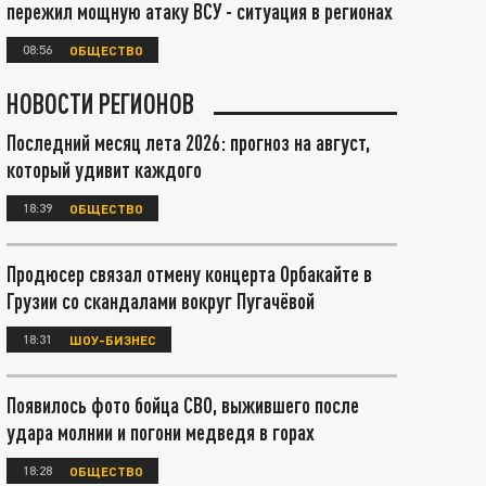
пережил мощную атаку ВСУ - ситуация в регионах
08:56
ОБЩЕСТВО
НОВОСТИ РЕГИОНОВ
Последний месяц лета 2026: прогноз на август,
который удивит каждого
18:39
ОБЩЕСТВО
Продюсер связал отмену концерта Орбакайте в
Грузии со скандалами вокруг Пугачёвой
18:31
ШОУ-БИЗНЕС
Появилось фото бойца СВО, выжившего после
удара молнии и погони медведя в горах
18:28
ОБЩЕСТВО