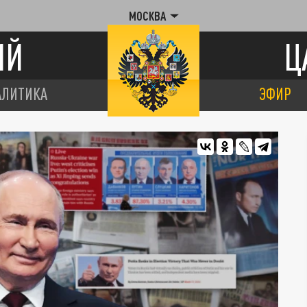
МОСКВА
ИЙ
Ц
АЛИТИКА
ЭФИР