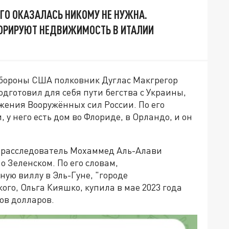
ГО ОКАЗАЛАСЬ НИКОМУ НЕ НУЖНА.
ОРИРУЮТ НЕДВИЖИМОСТЬ В ИТАЛИИ
бороны США полковник Дуглас Макгрегор
одготовил для себя пути бегства с Украины,
жения Вооружённых сил России. По его
 у него есть дом во Флориде, в Орландо, и он
-расследователь Мохаммед Аль-Алави
 Зеленском. По его словам,
ную виллу в Эль-Гуне, "городе
ого, Ольга Кияшко, купила в мае 2023 года
нов долларов.