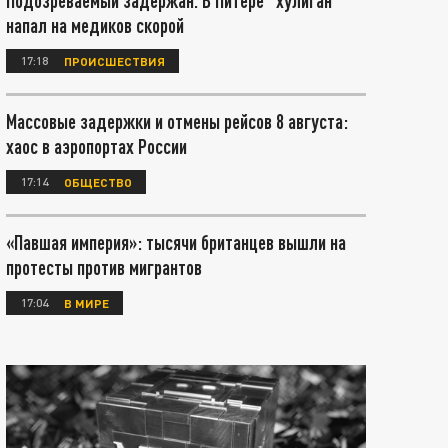
Подозреваемый задержан. В Питере "хулиган"
напал на медиков скорой
17:18
ПРОИСШЕСТВИЯ
Массовые задержки и отмены рейсов 8 августа:
хаос в аэропортах России
17:14
ОБЩЕСТВО
«Павшая империя»: тысячи британцев вышли на
протесты против мигрантов
17:04
В МИРЕ