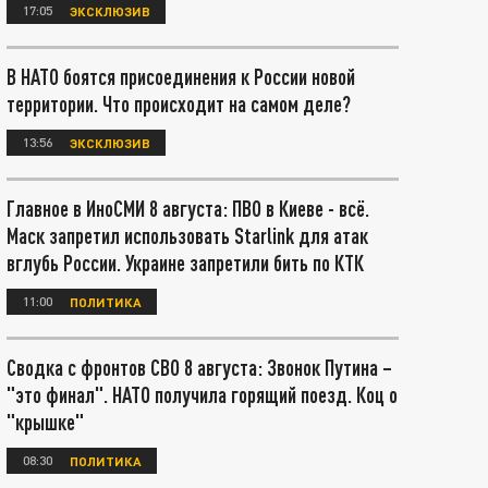
17:05
ЭКСКЛЮЗИВ
В НАТО боятся присоединения к России новой
территории. Что происходит на самом деле?
13:56
ЭКСКЛЮЗИВ
Главное в ИноСМИ 8 августа: ПВО в Киеве - всё.
Маск запретил использовать Starlink для атак
вглубь России. Украине запретили бить по КТК
11:00
ПОЛИТИКА
Сводка с фронтов СВО 8 августа: Звонок Путина –
"это финал". НАТО получила горящий поезд. Коц о
"крышке"
08:30
ПОЛИТИКА