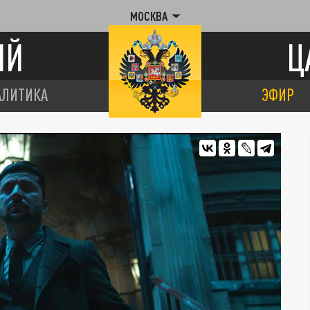
МОСКВА
ИЙ
Ц
АЛИТИКА
ЭФИР