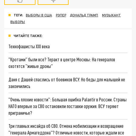
ТЕГИ:
ВЫБОРЫ В США
РЭПЕР
ДОНАЛЬД ТРАМП
МУЗЫКАНТ
ВЫБОРЫ
ЧИТАЙТЕ ТАКЖЕ:
Технофашисты XXI века
"Кротами" были все? Теракт в центре Москвы: На генералов
охотятся "живые дроны"
Даня с Дашей спаслись от боевиков ВСУ. Но беды для малышей не
закончились
"Очень плохие новости": Большая ошибка Palantir в России. Страны
НАТО впервые за СВО остановили поставки оружия. ВСУ теряют
приграничье?
Три главных инсайда об СВО. Отмена мобилизации и возвращение
"генерала Армагеддона"? Отличные новости, которые ждали все