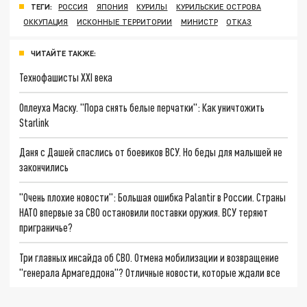
ТЕГИ:
РОССИЯ
ЯПОНИЯ
КУРИЛЫ
КУРИЛЬСКИЕ ОСТРОВА
ОККУПАЦИЯ
ИСКОННЫЕ ТЕРРИТОРИИ
МИНИСТР
ОТКАЗ
ЧИТАЙТЕ ТАКЖЕ:
Технофашисты XXI века
Оплеуха Маску. "Пора снять белые перчатки": Как уничтожить
Starlink
Даня с Дашей спаслись от боевиков ВСУ. Но беды для малышей не
закончились
"Очень плохие новости": Большая ошибка Palantir в России. Страны
НАТО впервые за СВО остановили поставки оружия. ВСУ теряют
приграничье?
Три главных инсайда об СВО. Отмена мобилизации и возвращение
"генерала Армагеддона"? Отличные новости, которые ждали все