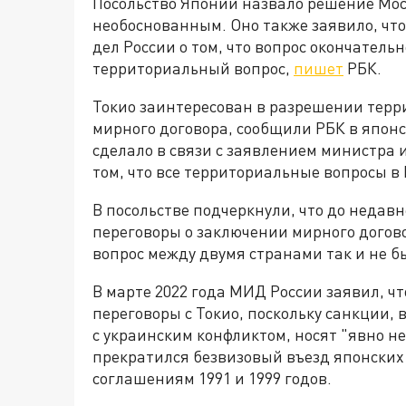
Посольство Японии назвало решение Мо
необоснованным. Оно также заявило, чт
дел России о том, что вопрос окончател
территориальный вопрос,
пишет
РБК.
Токио заинтересован в разрешении терр
мирного договора, сообщили РБК в японс
сделало в связи с заявлением министра 
том, что все территориальные вопросы в
В посольстве подчеркнули, что до недав
переговоры о заключении мирного догов
вопрос между двумя странами так и не б
В марте 2022 года МИД России заявил, ч
переговоры с Токио, поскольку санкции,
с украинским конфликтом, носят "явно н
прекратился безвизовый въезд японских
соглашениям 1991 и 1999 годов.