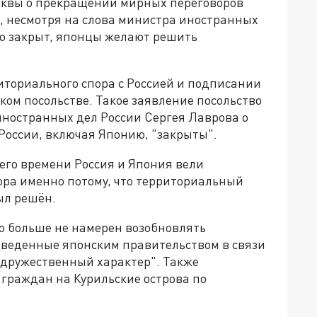
сквы о прекращении мирных переговоров
о, несмотря на слова министра иностранных
ьно закрыт, японцы желают решить
иториального спора с Россией и подписании
ком посольстве. Такое заявление посольство
иностранных дел России Сергея Лаврова о
 России, включая Японию, "закрыты".
него времени Россия и Япония вели
ора именно потому, что территориальный
ыл решён.
то больше не намерен возобновлять
 введенные японским правительством в связи
едружественный характер". Также
 граждан на Курильские острова по