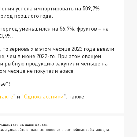
пония успела импортировать на 509,7%
ериод прошлого года.
период уменьшился на 56,7%, фруктов – на
3,4%.
 то зерновых в этом месяце 2023 года ввезли
е, чем в июне 2022-го. При этом овощей
 и рыбную продукцию закупили меньше на
ом месяце не покупали вовсе.
ье"!
такте
" и "
Одноклассники
", также
.
сывайтесь на наши каналы
ыми узнавайте о главных новостях и важнейших событиях дня.