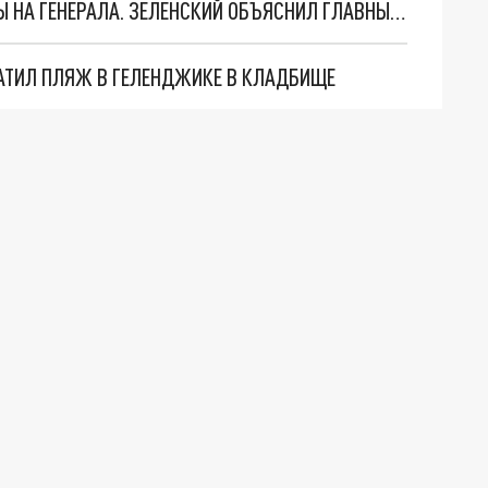
"МЫ ВАС ЗАСТАВИМ": ЖУТКИЕ ДЕТАЛИ ОХОТЫ НА ГЕНЕРАЛА. ЗЕЛЕНСКИЙ ОБЪЯСНИЛ ГЛАВНЫЙ СМЫСЛ ТЕРАКТА В ЦЕНТРЕ МОСКВЫ
АТИЛ ПЛЯЖ В ГЕЛЕНДЖИКЕ В КЛАДБИЩЕ