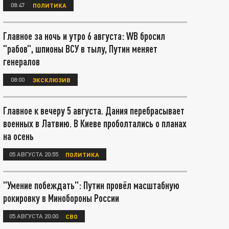
08:47
ПОЛИТИКА
Главное за ночь и утро 6 августа: WB бросил
"рабов", шпионы ВСУ в тылу, Путин меняет
генералов
08:00
ЭКСКЛЮЗИВ
Главное к вечеру 5 августа. Дания перебрасывает
военных в Латвию. В Киеве проболтались о планах
на осень
05 АВГУСТА 20:55
ПОЛИТИКА
"Умение побеждать": Путин провёл масштабную
рокировку в Минобороны России
05 АВГУСТА 20:00
СВО