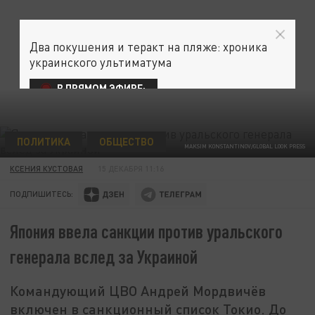
Два покушения и теракт на пляже: хроника
украинского ультиматума
В ПРЯМОМ ЭФИРЕ:
ПОЛИТИКА
ОБЩЕСТВО
MAKSIM KONSTANTINOV/GLOBAL LOOK PRESS
КСЕНИЯ КУСТОВАЯ
15 ДЕКАБРЯ 11:16
ПОДПИШИТЕСЬ:
Япония ввела санкции против уральского
генерала вслед за Украиной
Командующий ЦВО Андрей Мордвичёв
включен в санкционный список Токио. До