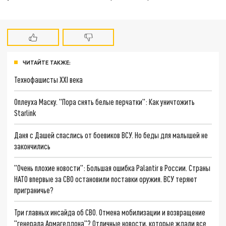
ЧИТАЙТЕ ТАКЖЕ:
Технофашисты XXI века
Оплеуха Маску. "Пора снять белые перчатки": Как уничтожить
Starlink
Даня с Дашей спаслись от боевиков ВСУ. Но беды для малышей не
закончились
"Очень плохие новости": Большая ошибка Palantir в России. Страны
НАТО впервые за СВО остановили поставки оружия. ВСУ теряют
приграничье?
Три главных инсайда об СВО. Отмена мобилизации и возвращение
"генерала Армагеддона"? Отличные новости, которые ждали все