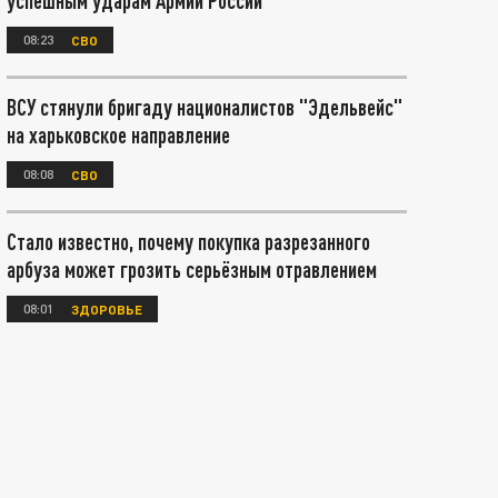
успешным ударам Армии России
08:23
СВО
ВСУ стянули бригаду националистов "Эдельвейс"
на харьковское направление
08:08
СВО
Стало известно, почему покупка разрезанного
арбуза может грозить серьёзным отравлением
08:01
ЗДОРОВЬЕ