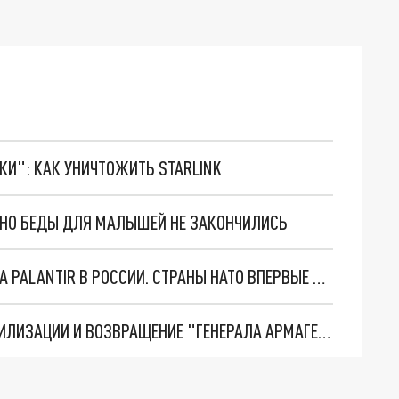
ТКИ": КАК УНИЧТОЖИТЬ STARLINK
. НО БЕДЫ ДЛЯ МАЛЫШЕЙ НЕ ЗАКОНЧИЛИСЬ
"ОЧЕНЬ ПЛОХИЕ НОВОСТИ": БОЛЬШАЯ ОШИБКА PALANTIR В РОССИИ. СТРАНЫ НАТО ВПЕРВЫЕ ЗА СВО ОСТАНОВИЛИ ПОСТАВКИ ОРУЖИЯ. ВСУ ТЕРЯЮТ ПРИГРАНИЧЬЕ?
ТРИ ГЛАВНЫХ ИНСАЙДА ОБ СВО. ОТМЕНА МОБИЛИЗАЦИИ И ВОЗВРАЩЕНИЕ "ГЕНЕРАЛА АРМАГЕДДОНА"? ОТЛИЧНЫЕ НОВОСТИ, КОТОРЫЕ ЖДАЛИ ВСЕ