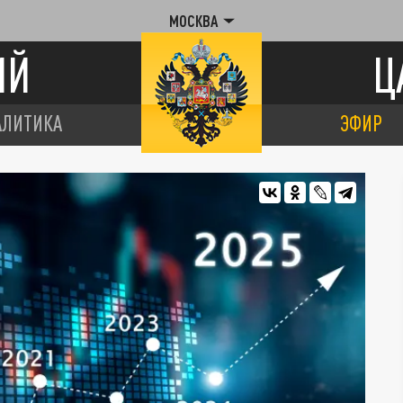
МОСКВА
ИЙ
Ц
АЛИТИКА
ЭФИР