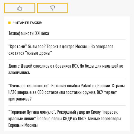
ЧИТАЙТЕ ТАКЖЕ:
Технофашисты XXI века
"Кротами" были все? Теракт в центре Москвы: На генералов
охотятся "живые дроны"
Даня с Дашей спаслись от боевиков ВСУ. Но беды для малышей не
закончились
"Очень плохие новости": Большая ошибка Palantir в России. Страны
НАТО впервые за СВО остановили поставки оружия. ВСУ теряют
приграничье?
"Терпение Путина лопнуло". Рекордный удар по Киеву "пересёк
красные линии". Особые спецы КНДР на ЛБС? Тайные переговоры
Европы и Москвы