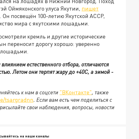
рался на лошадях в Нижний Новгород.
Поход
гэй Оймяконского улуса Якутии,
пишет
. Он посвещён 100-летию Якутской АССР,
мство мира с якутскими лошадьми.
смотрели кремль и другие исторические
сын переносит дорогу хорошо: уверенно
с лошадьми.
влиянием естественного отбора, отличаются
ью. Летом они терпят жару до +40С, а зимой -
няйтесь к нам в соцсети
"ВКонтакте"
, также
e/tsargradnn
. Если вам есть чем поделиться с
рисылайте свои наблюдения, вопросы, новости
сывайтесь на наши каналы