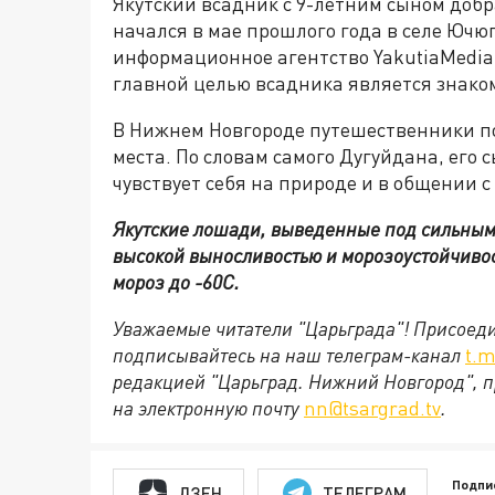
Якутский всадник с 9-летним сыном доб
начался в мае прошлого года в селе Ючю
информационное агентство
YakutiaMedia
главной целью всадника является знако
В Нижнем Новгороде путешественники по
места. По словам самого Дугуйдана, его 
чувствует себя на природе и в общении 
Якутские лошади, выведенные под сильным 
высокой выносливостью и морозоустойчивост
мороз до -60С.
Уважаемые читатели "Царьграда"!
Присоеди
подписывайтесь на наш телеграм-канал
t.m
редакцией "Царьград. Нижний Новгород", п
на электронную почту
nn@tsargrad.tv
.
Подпи
ДЗЕН
ТЕЛЕГРАМ