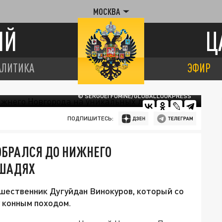
МОСКВА
ИЙ
Ц
АЛИТИКА
ЭФИР
© SERGUEI FOMINE/GLOBALLOOKPRESS
ПОДПИШИТЕСЬ:
ОБРАЛСЯ ДО НИЖНЕГО
ОШАДЯХ
шественник Дугуйдан Винокуров, который со
 конным походом.