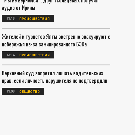
"Мы не вернемся": друг Усольцевых получил
аудио от Ирины
13:18
ПРОИСШЕСТВИЯ
Жителей и туристов Ялты экстренно эвакуируют с
побережья из-за заминированного БЭКа
13:14
ПРОИСШЕСТВИЯ
Верховный суд запретил лишать водительских
прав, если личность нарушителя не подтвердили
13:08
ОБЩЕСТВО