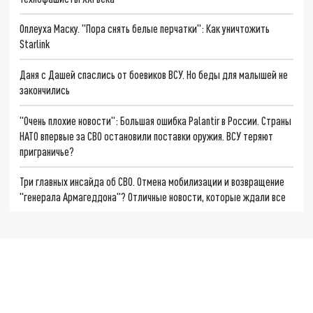
Оплеуха Маску. "Пора снять белые перчатки": Как уничтожить
Starlink
Даня с Дашей спаслись от боевиков ВСУ. Но беды для малышей не
закончились
"Очень плохие новости": Большая ошибка Palantir в России. Страны
НАТО впервые за СВО остановили поставки оружия. ВСУ теряют
приграничье?
Три главных инсайда об СВО. Отмена мобилизации и возвращение
"генерала Армагеддона"? Отличные новости, которые ждали все