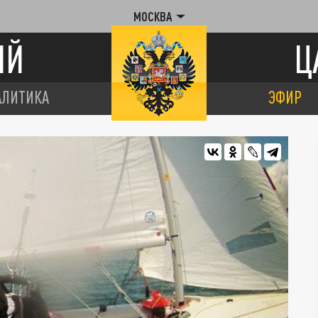
МОСКВА
ИЙ
Ц
АЛИТИКА
ЭФИР