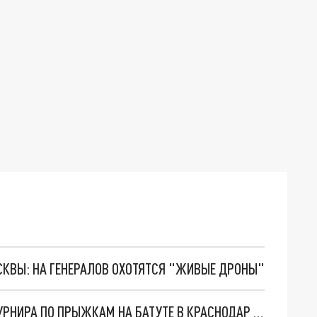
ОСКВЫ: НА ГЕНЕРАЛОВ ОХОТЯТСЯ "ЖИВЫЕ ДРОНЫ"
СПОРТСМЕНЫ ИЗ БЕЛАРУСИ ДОБЕРУТСЯ ДО ТУРНИРА ПО ПРЫЖКАМ НА БАТУТЕ В КРАСНОДАР С ПЯТЬЮ ПЕРЕСАДКАМИ