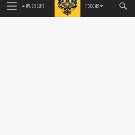
85.64 BRENT
РОССИЯ
115093, г. Москва, переулок Партийный,
д.1, к.57, стр.3, эт.1, пом.I, ком.45
Тел.:
+7 (495) 374-77-73
info@tsargrad.tv
Адрес для пресс-релизов
press@tsargrad.tv