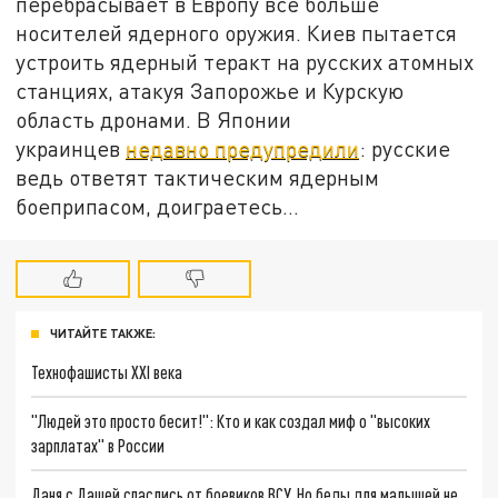
перебрасывает в Европу всё больше
носителей ядерного оружия. Киев пытается
устроить ядерный теракт на русских атомных
станциях, атакуя Запорожье и Курскую
область дронами. В Японии
украинцев
недавно предупредили
: русские
ведь ответят тактическим ядерным
боеприпасом, доиграетесь…
ЧИТАЙТЕ ТАКЖЕ:
Технофашисты XXI века
"Людей это просто бесит!": Кто и как создал миф о "высоких
зарплатах" в России
Даня с Дашей спаслись от боевиков ВСУ. Но беды для малышей не