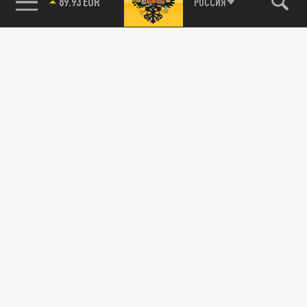
89.93 EUR
РОССИЯ
115093, г. Москва, переулок Партийный,
д.1, к.57, стр.3, эт.1, пом.I, ком.45
Тел.:
+7 (495) 374-77-73
info@tsargrad.tv
Адрес для пресс-релизов
press@tsargrad.tv
Средство массовой информации сетевое издание