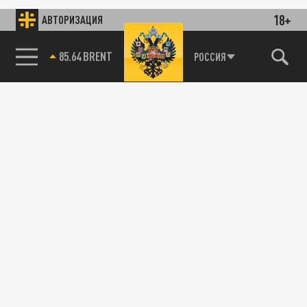
18+
АВТОРИЗАЦИЯ
85.64 BRENT
РОССИЯ
115093, г. Москва, переулок Партийный,
д.1, к.57, стр.3, эт.1, пом.I, ком.45
Тел.:
+7 (495) 374-77-73