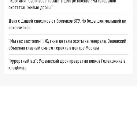
"Кротами" были все? Теракт в центре Москвы: На генералов
охотятся "живые дроны"
Даня с Дашей спаслись от боевиков ВСУ. Но беды для малышей не
закончились
"Мы вас заставим": Жуткие детали охоты на генерала. Зеленский
объяснил главный смысл теракта в центре Москвы
"Курортный ад": Украинский дрон превратил пляж в Геленджике в
кладбище