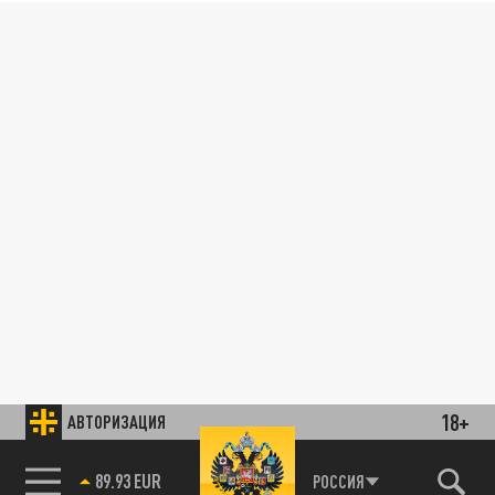
18+
АВТОРИЗАЦИЯ
89.93 EUR
РОССИЯ