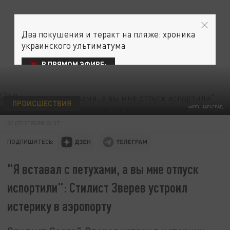
Два покушения и теракт на пляже: хроника
украинского ультиматума
В ПРЯМОМ ЭФИРЕ:
ПРОИСШЕСТВИЯ
ФОТО: ЦАРЬГРАД
02 СЕНТЯБРЯ 23:37
ПОДПИШИТЕСЬ:
"Я вставал с петухами, а вы мне отпуск
испортили": Стилист Зверев уcтроил
истерику в аэропорту