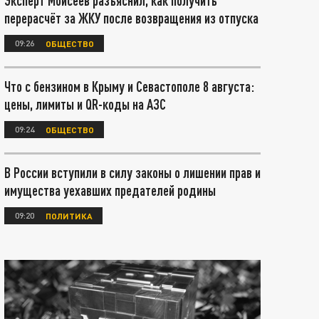
Эксперт Моисеев разъяснил, как получить
перерасчёт за ЖКУ после возвращения из отпуска
09:26
ОБЩЕСТВО
Что с бензином в Крыму и Севастополе 8 августа:
цены, лимиты и QR-коды на АЗС
09:24
ОБЩЕСТВО
В России вступили в силу законы о лишении прав и
имущества уехавших предателей родины
09:20
ПОЛИТИКА