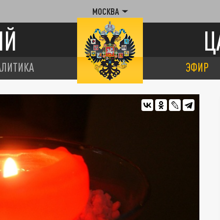
МОСКВА
ИЙ
Ц
АЛИТИКА
ЭФИР