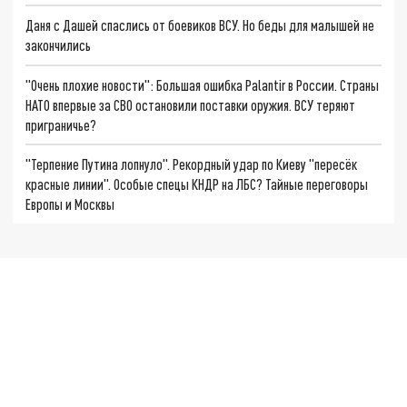
Даня с Дашей спаслись от боевиков ВСУ. Но беды для малышей не
закончились
"Очень плохие новости": Большая ошибка Palantir в России. Страны
НАТО впервые за СВО остановили поставки оружия. ВСУ теряют
приграничье?
"Терпение Путина лопнуло". Рекордный удар по Киеву "пересёк
красные линии". Особые спецы КНДР на ЛБС? Тайные переговоры
Европы и Москвы