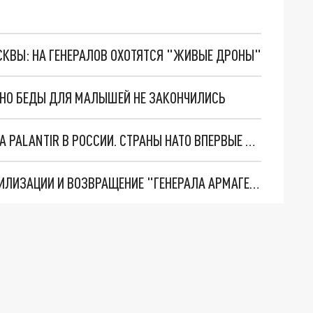
ОСКВЫ: НА ГЕНЕРАЛОВ ОХОТЯТСЯ "ЖИВЫЕ ДРОНЫ"
. НО БЕДЫ ДЛЯ МАЛЫШЕЙ НЕ ЗАКОНЧИЛИСЬ
"ОЧЕНЬ ПЛОХИЕ НОВОСТИ": БОЛЬШАЯ ОШИБКА PALANTIR В РОССИИ. СТРАНЫ НАТО ВПЕРВЫЕ ЗА СВО ОСТАНОВИЛИ ПОСТАВКИ ОРУЖИЯ. ВСУ ТЕРЯЮТ ПРИГРАНИЧЬЕ?
ТРИ ГЛАВНЫХ ИНСАЙДА ОБ СВО. ОТМЕНА МОБИЛИЗАЦИИ И ВОЗВРАЩЕНИЕ "ГЕНЕРАЛА АРМАГЕДДОНА"? ОТЛИЧНЫЕ НОВОСТИ, КОТОРЫЕ ЖДАЛИ ВСЕ