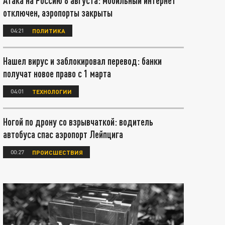
Атака на Россию 8 августа: мобильный интернет
отключен, аэропорты закрыты
04:21
ПОЛИТИКА
Нашел вирус и заблокировал перевод: банки
получат новое право с 1 марта
04:01
ТЕХНОЛОГИИ
Ногой по дрону со взрывчаткой: водитель
автобуса спас аэропорт Лейпцига
00:27
ПРОИСШЕСТВИЯ