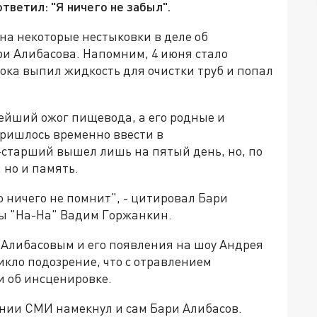
ветил: "Я ничего не забыл".
на некоторые нестыковки в деле об
и Алибасова. Напомним, 4 июня стало
 сока выпил жидкость для очистки труб и попал
лейший ожог пищевода, а его родные и
пришлось временно ввести в
-старший вышел лишь на пятый день, но, по
, но и память.
о ничего не помнит", - цитировал Бари
ы "На-На" Вадим Горжанкин.
Алибасовым и его появления на шоу Андрея
икло подозрение, что с отравлением
и об инсценировке.
ении СМИ намекнул и сам Бари Алибасов.